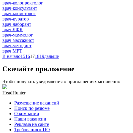
врач-колопроктолог
врач-консультант
врач-косметолог
врач-куратор
врач-лаборант
врач ЛФК
врач-маммолог
врач-массажист
врач-методист
врач МРТ
В начало
15
16
17
18
19
дальше
Скачайте приложение
Чтобы получать уведомления о приглашениях мгновенно
HeadHunter
Размещение вакансий
Поиск по резюме
О компании
Наши вакансии
Реклама на сайте
Требования к ПО