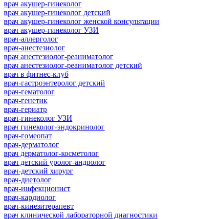
врач акушер-гинеколог
врач акушер-гинеколог детский
врач акушер-гинеколог женской консультации
врач акушер-гинеколог УЗИ
врач-аллерголог
врач-анестезиолог
врач анестезиолог-реаниматолог
врач анестезиолог-реаниматолог детский
врач в фитнес-клуб
врач-гастроэнтеролог детский
врач-гематолог
врач-генетик
врач-гериатр
врач-гинеколог УЗИ
врач гинеколог-эндокринолог
врач-гомеопат
врач-дерматолог
врач дерматолог-косметолог
врач детский уролог-андролог
врач-детский хирург
врач-диетолог
врач-инфекционист
врач-кардиолог
врач-кинезитерапевт
врач клинической лабораторной диагностики