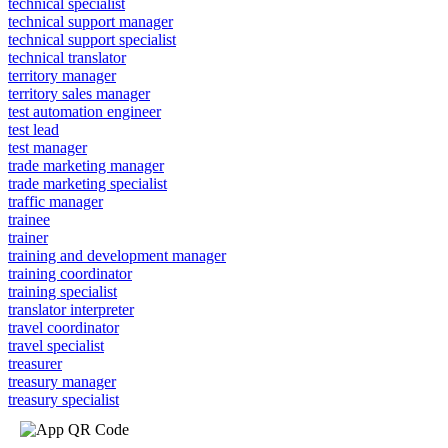
technical specialist
technical support manager
technical support specialist
technical translator
territory manager
territory sales manager
test automation engineer
test lead
test manager
trade marketing manager
trade marketing specialist
traffic manager
trainee
trainer
training and development manager
training coordinator
training specialist
translator interpreter
travel coordinator
travel specialist
treasurer
treasury manager
treasury specialist