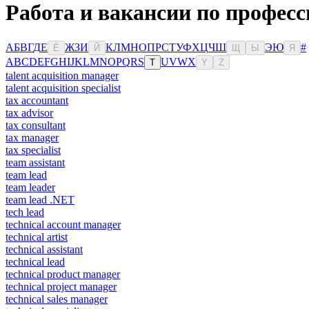
Работа и вакансии по професс
А
Б
В
Г
Д
Е
Ж
З
И
К
Л
М
Н
О
П
Р
С
Т
У
Ф
Х
Ц
Ч
Ш
Э
Ю
#
Ё
Й
Щ
Ы
Я
A
B
C
D
E
F
G
H
I
J
K
L
M
N
O
P
Q
R
S
U
V
W
X
T
Y
Z
talent acquisition manager
talent acquisition specialist
tax accountant
tax advisor
tax consultant
tax manager
tax specialist
team assistant
team lead
team leader
team lead .NET
tech lead
technical account manager
technical artist
technical assistant
technical lead
technical product manager
technical project manager
technical sales manager