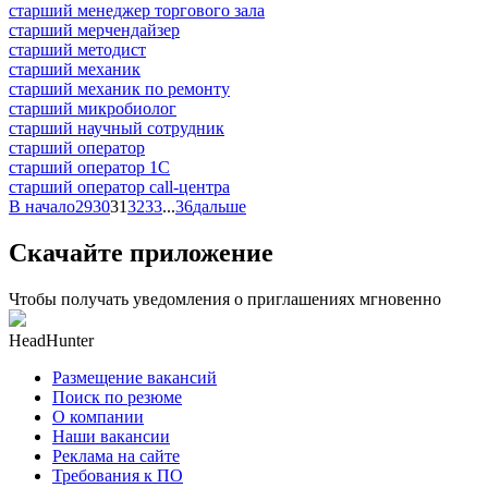
старший менеджер торгового зала
старший мерчендайзер
старший методист
старший механик
старший механик по ремонту
старший микробиолог
старший научный сотрудник
старший оператор
старший оператор 1С
старший оператор call-центра
В начало
29
30
31
32
33
...
36
дальше
Скачайте приложение
Чтобы получать уведомления о приглашениях мгновенно
HeadHunter
Размещение вакансий
Поиск по резюме
О компании
Наши вакансии
Реклама на сайте
Требования к ПО