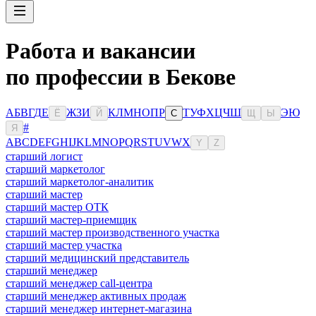
Работа и вакансии
по профессии в Бекове
А
Б
В
Г
Д
Е
Ж
З
И
К
Л
М
Н
О
П
Р
Т
У
Ф
Х
Ц
Ч
Ш
Э
Ю
Ё
Й
С
Щ
Ы
#
Я
A
B
C
D
E
F
G
H
I
J
K
L
M
N
O
P
Q
R
S
T
U
V
W
X
Y
Z
старший логист
старший маркетолог
старший маркетолог-аналитик
старший мастер
старший мастер ОТК
старший мастер-приемщик
старший мастер производственного участка
старший мастер участка
старший медицинский представитель
старший менеджер
старший менеджер call-центра
старший менеджер активных продаж
старший менеджер интернет-магазина