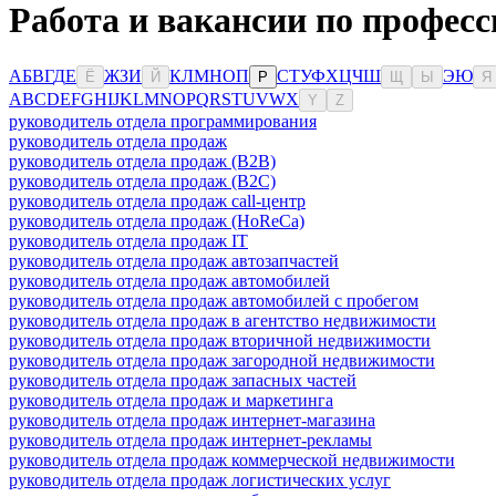
Работа и вакансии по професс
А
Б
В
Г
Д
Е
Ж
З
И
К
Л
М
Н
О
П
С
Т
У
Ф
Х
Ц
Ч
Ш
Э
Ю
Ё
Й
Р
Щ
Ы
Я
A
B
C
D
E
F
G
H
I
J
K
L
M
N
O
P
Q
R
S
T
U
V
W
X
Y
Z
руководитель отдела программирования
руководитель отдела продаж
руководитель отдела продаж (B2B)
руководитель отдела продаж (B2C)
руководитель отдела продаж call-центр
руководитель отдела продаж (HoReCa)
руководитель отдела продаж IT
руководитель отдела продаж автозапчастей
руководитель отдела продаж автомобилей
руководитель отдела продаж автомобилей с пробегом
руководитель отдела продаж в агентство недвижимости
руководитель отдела продаж вторичной недвижимости
руководитель отдела продаж загородной недвижимости
руководитель отдела продаж запасных частей
руководитель отдела продаж и маркетинга
руководитель отдела продаж интернет-магазина
руководитель отдела продаж интернет-рекламы
руководитель отдела продаж коммерческой недвижимости
руководитель отдела продаж логистических услуг