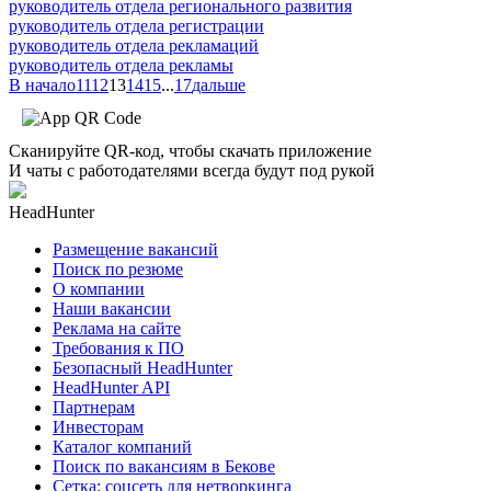
руководитель отдела регионального развития
руководитель отдела регистрации
руководитель отдела рекламаций
руководитель отдела рекламы
В начало
11
12
13
14
15
...
17
дальше
Сканируйте QR-код, чтобы скачать приложение
И чаты с работодателями всегда будут под рукой
HeadHunter
Размещение вакансий
Поиск по резюме
О компании
Наши вакансии
Реклама на сайте
Требования к ПО
Безопасный HeadHunter
HeadHunter API
Партнерам
Инвесторам
Каталог компаний
Поиск по вакансиям в Бекове
Сетка: соцсеть для нетворкинга