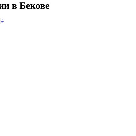
ии в Бекове
#