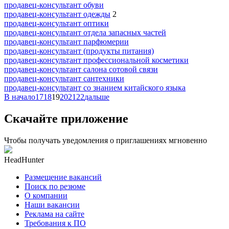
продавец-консультант обуви
продавец-консультант одежды
2
продавец-консультант оптики
продавец-консультант отдела запасных частей
продавец-консультант парфюмерии
продавец-консультант (продукты питания)
продавец-консультант профессиональной косметики
продавец-консультант салона сотовой связи
продавец-консультант сантехники
продавец-консультант со знанием китайского языка
В начало
17
18
19
20
21
22
дальше
Скачайте приложение
Чтобы получать уведомления о приглашениях мгновенно
HeadHunter
Размещение вакансий
Поиск по резюме
О компании
Наши вакансии
Реклама на сайте
Требования к ПО