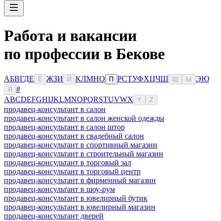
Работа и вакансии
по профессии в Бекове
А
Б
В
Г
Д
Е
Ж
З
И
К
Л
М
Н
О
Р
С
Т
У
Ф
Х
Ц
Ч
Ш
Э
Ю
Ё
Й
П
Щ
Ы
#
Я
A
B
C
D
E
F
G
H
I
J
K
L
M
N
O
P
Q
R
S
T
U
V
W
X
Y
Z
продавец-консультант в салон
продавец-консультант в салон женской одежды
продавец-консультант в салон штор
продавец-консультант в свадебный салон
продавец-консультант в спортивный магазин
продавец-консультант в строительный магазин
продавец-консультант в торговый зал
продавец-консультант в торговый центр
продавец-консультант в фирменный магазин
продавец-консультант в шоу-рум
продавец-консультант в ювелирный бутик
продавец-консультант в ювелирный магазин
продавец-консультант дверей