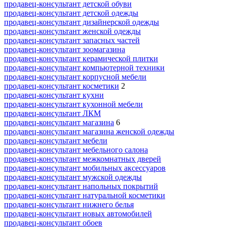
продавец-консультант детской обуви
продавец-консультант детской одежды
продавец-консультант дизайнерской одежды
продавец-консультант женской одежды
продавец-консультант запасных частей
продавец-консультант зоомагазина
продавец-консультант керамической плитки
продавец-консультант компьютерной техники
продавец-консультант корпусной мебели
продавец-консультант косметики
2
продавец-консультант кухни
продавец-консультант кухонной мебели
продавец-консультант ЛКМ
продавец-консультант магазина
6
продавец-консультант магазина женской одежды
продавец-консультант мебели
продавец-консультант мебельного салона
продавец-консультант межкомнатных дверей
продавец-консультант мобильных аксессуаров
продавец-консультант мужской одежды
продавец-консультант напольных покрытий
продавец-консультант натуральной косметики
продавец-консультант нижнего белья
продавец-консультант новых автомобилей
продавец-консультант обоев