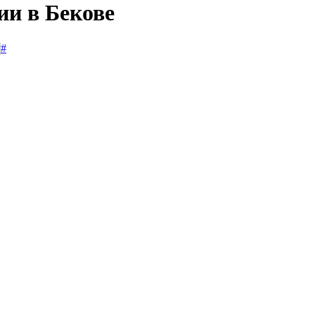
ии в Бекове
#