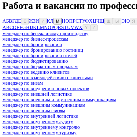
Работа и вакансии по професс
А
Б
В
Г
Д
Е
Ж
З
И
К
Л
Н
О
П
Р
С
Т
У
Ф
Х
Ц
Ч
Ш
Э
Ю
Ё
Й
М
Щ
Ы
Я
A
B
C
D
E
F
G
H
I
J
K
L
M
N
O
P
Q
R
S
T
U
V
W
X
Y
Z
менеджер по бережливому производству
менеджер по бизнес-процессам
менеджер по бронированию
менеджер по бронированию гостиниц
менеджер по бронированию отелей
менеджер по бюджетированию
менеджер по бюджетным продажам
менеджер по ведению клиентов
менеджер по взаимодействию с клиентами
менеджер по визам
менеджер по внедрению новых проектов
менеджер по внешней логистике
менеджер по внешним и внутренним коммуникациям
менеджер по внешним коммуникациям
менеджер по внешним связям
менеджер по внутренней логистике
менеджер по внутреннему аудиту
менеджер по внутреннему контролю
менеджер по внутреннему туризму