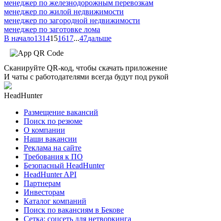
менеджер по железнодорожным перевозкам
менеджер по жилой недвижимости
менеджер по загородной недвижимости
менеджер по заготовке лома
В начало
13
14
15
16
17
...
47
дальше
Сканируйте QR-код, чтобы скачать приложение
И чаты с работодателями всегда будут под рукой
HeadHunter
Размещение вакансий
Поиск по резюме
О компании
Наши вакансии
Реклама на сайте
Требования к ПО
Безопасный HeadHunter
HeadHunter API
Партнерам
Инвесторам
Каталог компаний
Поиск по вакансиям в Бекове
Сетка: соцсеть для нетворкинга