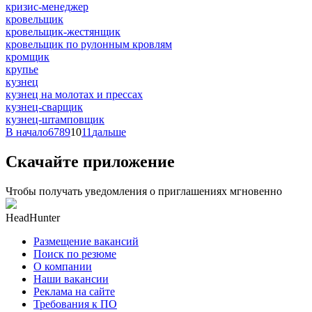
кризис-менеджер
кровельщик
кровельщик-жестянщик
кровельщик по рулонным кровлям
кромщик
крупье
кузнец
кузнец на молотах и прессах
кузнец-сварщик
кузнец-штамповщик
В начало
6
7
8
9
10
11
дальше
Скачайте приложение
Чтобы получать уведомления о приглашениях мгновенно
HeadHunter
Размещение вакансий
Поиск по резюме
О компании
Наши вакансии
Реклама на сайте
Требования к ПО