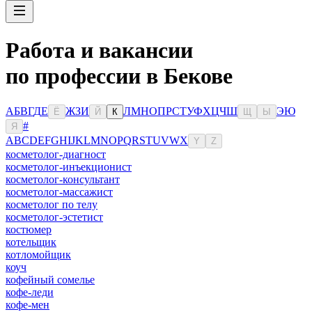
Работа и вакансии
по профессии в Бекове
А
Б
В
Г
Д
Е
Ж
З
И
Л
М
Н
О
П
Р
С
Т
У
Ф
Х
Ц
Ч
Ш
Э
Ю
Ё
Й
К
Щ
Ы
#
Я
A
B
C
D
E
F
G
H
I
J
K
L
M
N
O
P
Q
R
S
T
U
V
W
X
Y
Z
косметолог-диагност
косметолог-инъекционист
косметолог-консультант
косметолог-массажист
косметолог по телу
косметолог-эстетист
костюмер
котельщик
котломойщик
коуч
кофейный сомелье
кофе-леди
кофе-мен