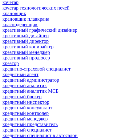
кочегар
кочегар технологических печей
крановщик
крановщик плавкрана
краснодеревщик
креативный графический дизайнер
креативный дизайнер
креативный директор
креативный копирайтер
креативный менеджер
креативный продюсер
креатор
кредитно-страховой специалист
кредитный агент
кредитный администратор
кредитный аналитик
кредитный аналитик МСБ
кредитный брокер
кредитный инспектор
кредитный консультант
кредитный контролер
кредитный менеджер
кредитный представитель
кредитный специалист
кредитный специалист в автосалон