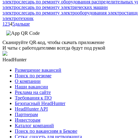
электрослесарь по ремонту оборудования распределительных у
электрослесарь по ремонту электрических машин
электрослесарь по ремонту электрооборудования электростанц
электротехник
1
2
3
4
5
дальше
Сканируйте QR-код, чтобы скачать приложение
И чаты с работодателями всегда будут под рукой
HeadHunter
Размещение вакансий
Поиск по резюме
О компании
Наши вакансии
Реклама на сайте
Требования к ПО
Безопасный HeadHunter
HeadHunter API
Партнерам
Инвесторам
Каталог компаний
Поиск по вакансиям в Бекове
Сетка: соцсеть для нетворкинга