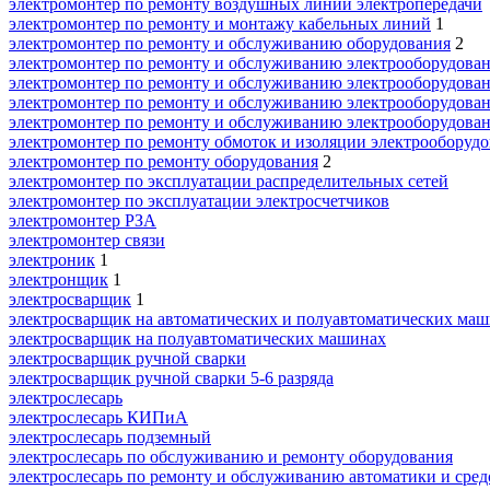
электромонтер по ремонту воздушных линий электропередачи
электромонтер по ремонту и монтажу кабельных линий
1
электромонтер по ремонту и обслуживанию оборудования
2
электромонтер по ремонту и обслуживанию электрооборудова
электромонтер по ремонту и обслуживанию электрооборудован
электромонтер по ремонту и обслуживанию электрооборудовани
электромонтер по ремонту и обслуживанию электрооборудовани
электромонтер по ремонту обмоток и изоляции электрооборуд
электромонтер по ремонту оборудования
2
электромонтер по эксплуатации распределительных сетей
электромонтер по эксплуатации электросчетчиков
электромонтер РЗА
электромонтер связи
электроник
1
электронщик
1
электросварщик
1
электросварщик на автоматических и полуавтоматических ма
электросварщик на полуавтоматических машинах
электросварщик ручной сварки
электросварщик ручной сварки 5-6 разряда
электрослесарь
электрослесарь КИПиА
электрослесарь подземный
электрослесарь по обслуживанию и ремонту оборудования
электрослесарь по ремонту и обслуживанию автоматики и сред