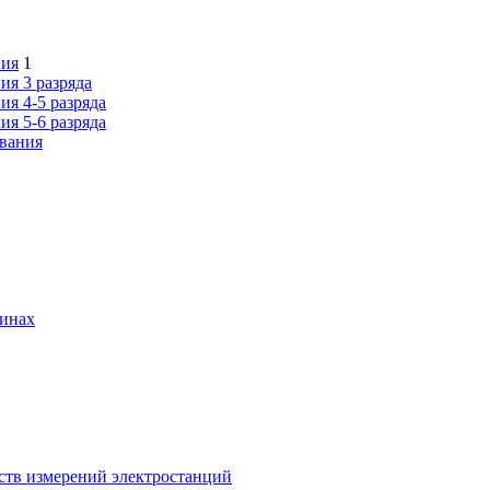
ния
1
ия 3 разряда
я 4-5 разряда
я 5-6 разряда
ования
шинах
ств измерений электростанций