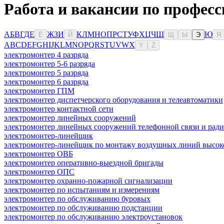
Работа и вакансии по професс
А
Б
В
Г
Д
Е
Ж
З
И
К
Л
М
Н
О
П
Р
С
Т
У
Ф
Х
Ц
Ч
Ш
Ю
Ё
Й
Щ
Ы
Э
Я
A
B
C
D
E
F
G
H
I
J
K
L
M
N
O
P
Q
R
S
T
U
V
W
X
Y
Z
электромонтер 4 разряда
электромонтер 5-6 разряда
электромонтер 5 разряда
электромонтер 6 разряда
электромонтер ГПМ
электромонтер диспетчерского оборудования и телеавтоматики
электромонтер контактной сети
электромонтер линейных сооружений
электромонтер линейных сооружений телефонной связи и рад
электромонтер-линейщик
электромонтер-линейщик по монтажу воздушных линий высоко
электромонтер ОВБ
электромонтер оперативно-выездной бригады
электромонтер ОПС
электромонтер охранно-пожарной сигнализации
электромонтер по испытаниям и измерениям
электромонтер по обслуживанию буровых
электромонтер по обслуживанию подстанции
электромонтер по обслуживанию электроустановок