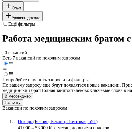
Опыт
Уровень дохода
Ещё фильтры
Работа медицинским братом с
, 0 вакансий
Есть 7 вакансий по похожим запросам
Попробуйте изменить запрос или фильтры
По вашему запросу ещё будут появляться новые вакансии. При
медицинский брат
Полная занятость
Беково
Ключевые слова в на
В мессенджер
На почту
Вакансии по похожим запросам
Пекарь (Беково, Беково, Почтовая, 55Г)
41 000
–
53 000
₽
за месяц,
до вычета налогов