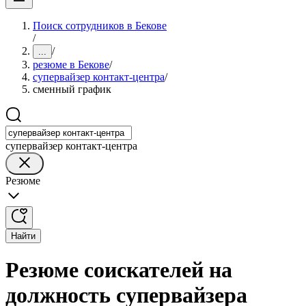
Поиск сотрудников в Бекове
/
/
...
резюме в Бекове
/
супервайзер контакт-центра
/
сменный график
супервайзер контакт-центра
Резюме
Найти
Резюме соискателей на
должность супервайзера