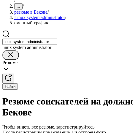
/
/
...
резюме в Бекове
/
Linux system administrator
/
сменный график
linux system administrator
Резюме
Найти
Резюме соискателей на должно
Бекове
Чтобы видеть все резюме, зарегистрируйтесь
После регистрации покажем ещё 1 и откроем фото