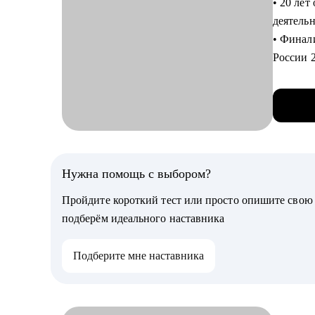
• 20 лет
выпускни
деятель
Практик
• Финали
• Сейчас
России 
помогаю
• Успеш
• В порт
• Опыт 
карьеры
сессии.
• Упаков
• Облад
помогаю 
подтвер
професс
Нужна помощь с выбором?
С чем п
возможн
• Выбрат
Пройдите короткий тест или просто опишите сво
• Прове
• Состав
подберём идеального наставника
• Разраб
С чем п
компани
Подберите мне наставника
• Аудит
• Сформ
сделать 
• Подго
• Готов
повышени
«упаков