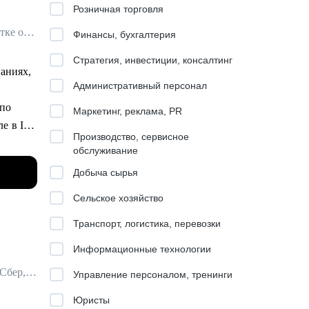
Розничная торговля
Карьерный эксперт в IT и Digital / Менеджер Стрима Работодателей в Сетке от hh.ru / ex- Яндекс Практикум, Островок!
Финансы, бухгалтерия
Стратегия, инвестиции, консалтинг
паниях,
Административный персонал
 по
Маркетинг, реклама, PR
е в IT.
Производство, сервисное
, Озон,
обслуживание
Добыча сырья
льными
Сельское хозяйство
рьерный
Транспорт, логистика, перевозки
Информационные технологии
,
но и
Ментор для руководителей / Руководитель стратегических проектов / ex-Сбер, МТС
Управление персоналом, тренинги
Юристы