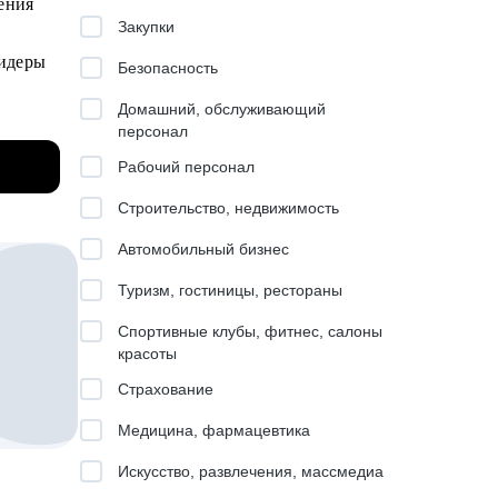
ения
 Яндекс
Закупки
Безопасность
ru,
Домашний, обслуживающий
ек
персонал
ия
альные
Рабочий персонал
и
Строительство, недвижимость
Автомобильный бизнес
Туризм, гостиницы, рестораны
ения.
Спортивные клубы, фитнес, салоны
красоты
Страхование
к
ьмо.
Медицина, фармацевтика
и о
Искусство, развлечения, массмедиа
 на