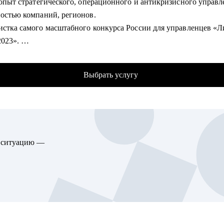
 опыт стратегического, операционного и антикризисного управл
ков курсов разработки (Python, Go, C++, JS, React) и DevOps в
ностью компаний, регионов.
уме.
стка самого масштабного конкурса России для управленцев «Лидеры
 развиваю Стрим Работодателей в Сетке, социальной сети от Hh.
2023».
 выстраивать альтернативный найм через нетворк и контент.
ный опыт управления персоналом численностью до 2000 челов
фолио 100+ статей и вебинаров на темы поиска работы и развит
проведения обучающих программ, включая коучинг и индивиду
 совместно с крупнейшими работодателями.
Выбрать услугу
ала более 100 экспертов (карьерных консультантов и менторов),
аю навыками эффективного позиционирования на рынке труда 
стартовать карьеру в консалтинге и наставничестве.
ждаю их результатами работы. О чем свидетельствует мой
иональный путь: Президентская платформа "Россия - страна
омогу:
остей", Сбер, ВТБ, МТС, Tele2, Т Плюс, Voxys.
ь карьерную цель, разработать конкретные шаги для ее достиж
ю ситуацию —
ла 1000+ собеседований.
ить план для смены вектора и входа в IT и Digital.
отать эффективную стратегию поиска работы или роста в своей
омогу:
и.
 резюме, раскрою скрытую ценность Вашего опыта и покажу, ка
ировать продающее резюме и цепляющее сопроводительное пис
его заметным для рекрутеров.
товиться к HR-собеседованию или переговорам внутри компани
ое резюме, выявление Вашей экспертизы, «распаковка» опыта и
и, росте зп или грейда, отработать самопрезентацию и ответы
ка» под рынок труда.