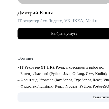
Дмитрий Книга
IT-рекрутер / ex-Яндекс, VK, IKEA, Mail.ru
Выбрать услугу
Обо мне
• IT Рекрутер (IT HR). Роли, с которыми я работаю:
– Бекенд / backend (Python, Java, Golang, C++, Kotlin);
– Фронтенд / frontend (JavaScript, TypeScript, React, Vu
– Фуллстек / fullstack (React, Node.js, Python, Postgre
– Мобильная разработка (iOS и Android: Swift, Kotlin, 
Развернут
– QA / Тестирование (Manual и Automation: Java, Pytho
– DevOps, SRE, Embedded, Linux, облака: AWS, GCP, 