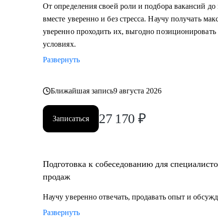
• Узнать, как попасть в ТОП компанию и расти в ней
От определения своей роли и подбора вакансий до
• Составить индивидуальный план развития;
вместе уверенно и без стресса. Научу получать ма
• Узнать, как договариваться о повышении зарплаты;
уверенно проходить их, выгодно позиционировать 
• Начать управлять процессами, проектами и сотруд
условиях.
Развернуть
Кому могу помочь:
• Тем, кто хочет начать карьеру в IT и Digital или кл
• Тем, у кого уже есть опыт, но кто хочет быстро раст
Ближайшая запись
9 августа 2026
продажах;
27 170
₽
Записаться
Подготовка к собеседованию для специалистов
продаж
Научу уверенно отвечать, продавать опыт и обсужд
Развернуть