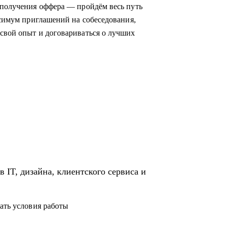
;
 получения оффера — пройдём весь путь
ксимум приглашений на собеседования,
свой опыт и договариваться о лучших
никами.
иентском сервисе и продажах;
и в IT и Digital или клиентском сервисе и
 IT, дизайна, клиентского сервиса и
ать условия работы