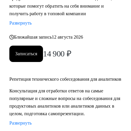
которые помогут обратить на себя внимание и
компетенций;
получить работу в топовой компании
• Получить практические советы по управлению командой;
• Сформировать свою стратегию профессионального роста;
Развернуть
• Найти удаленную работу и переехать жить к морю в
страну своей мечты;
Ближайшая запись
12 августа 2026
14 900
₽
Кому могу помочь:
Записаться
• Продуктовым аналитикам, аналитикам данных и продаж
уровня Senior, которые хотят вырасти в должности и
перейти в Team leader’ы или выстроить горизонтальный
Репетиция технического собеседования для аналитиков
трек развития;
• Junior и Middle Продуктовым аналитикам, аналитикам
Консультация для отработки ответов на самые
данных и продаж, которые хотят повысить свой грейд;
популярные и сложные вопросы на собеседования для
• Выпускникам и студентам, которые ищут свою первую
продуктовых аналитиков или аналитиков данных в
работу в аналитике;
целом, подготовка самопрезентации.
• Аналитикам, которые хотят перейти из стартапа в
Развернуть
корпорацию;