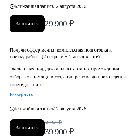
• Тем, кто хочет перейти в IT и аналитику из смежной
Ближайшая запись
12 августа 2026
сферы;
• Всем IT-специалистам, которые хотят релоцироваться в
29 900
₽
Записаться
Испанию и работать удаленно
Получи оффер мечты: комплексная подготовка к
поиску работы (2 встречи + 1 месяц в чате)
Экспертная поддержка на всех этапах прохождения
отбора (от помощи в создании резюме до прохождения
собеседований)
Развернуть
Ближайшая запись
12 августа 2026
50 000
₽
Записаться
39 900
₽