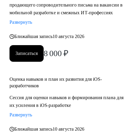
продающего сопроводительного письма на вакансии в
• Составить резюме и сопроводительное письма,
мобильной разработке и смежных ИТ-профессиях
подготовиться к собеседованию и разобрать тестовые
задания
Развернуть
• Отрепетировать собеседования в условиях максимально
Ближайшая запись
10 августа 2026
близких к реальным
• Изучить основные инструменты или углубить знания в
8 000
₽
мобильной работке под iOS
Записаться
• Разобраться с разными подходами к разработке
(монолиты, микросервисы, многомодульность)
• Разобраться, какие архитектурные подходы существуют и
Оценка навыков и план их развития для iOS-
как их применять
разработчиков
Сессия для оценки навыков и формирования плана для
Кому могу помочь:
их усиления в iOS-разработке
• Juinior и Middle мобильным разработчикам (iOS, Android)
• Любым IT-специалистам, кто хочет перейти на
Развернуть
руководящую должность
Ближайшая запись
10 августа 2026
• IT-лидам, кто недавно стал руководителем, и Project-