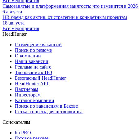
Все мероприятия
Самозанятые и платформенная занятость: что изменится в 2026
6 августа
HR-бренд как актив: от стратегии к конкретным проектам
18 августа
Все мероприятия
HeadHunter
Размещение вакансий
Поиск по резюме
О компании
Наши вакансии
Реклама на сайте
Требования к ПО
Безопасный HeadHunter
HeadHunter API
Партнерам
Инвесторам
Каталог компаний
Поиск по вакансиям в Бекове
Сетка: соцсеть для нетворкинга
Соискателям
hh PRO
Готовое резюме