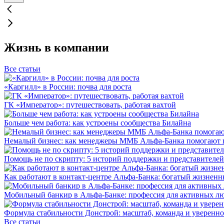
Жизнь в компании
Все статьи
«Каргилл» в России: почва для роста
ГК «Император»: путешествовать, работая вахтой
Больше чем работа: как устроены сообщества Билайна
Немалый бизнес: как менеджеры ММБ Альфа-Банка помогают 
Помощь не по скрипту: 5 историй поддержки и представителей
Как работают в контакт-центре Альфа-Банка: богатый жизненн
Мобильный банкир в Альфа-Банке: профессия для активных л
Формула стабильности Донстрой: масштаб, команда и уверенно
Все статьи