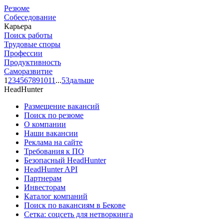
Резюме
Собеседование
Карьера
Поиск работы
Трудовые споры
Профессии
Продуктивность
Саморазвитие
1
2
3
4
5
6
7
8
9
10
11
...
53
дальше
HeadHunter
Размещение вакансий
Поиск по резюме
О компании
Наши вакансии
Реклама на сайте
Требования к ПО
Безопасный HeadHunter
HeadHunter API
Партнерам
Инвесторам
Каталог компаний
Поиск по вакансиям в Бекове
Сетка: соцсеть для нетворкинга