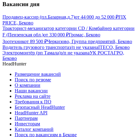
Вакансии дня
Продавец-кассир (пл.Базарная,д.7)
от
44 000
до
52 000
₽
FIX
PRICE, Беково
Тракторист-механизатор категории CD / Комбайнер категории
F (Пензенская обл.)
от
330 000
₽
Громас, Беково
Зоотехник
от
89 500
₽
Черкизово, Группа предприятий, Беково
Водитель грузового транспорта
з/п не указана
ITECO, Беково
Электромонтёр (рп Тамала)
з/п не указана
УК РОСТАГРО,
Беково
HeadHunter
Размещение вакансий
Поиск по резюме
О компании
Наши вакансии
Реклама на сайте
Требования к ПО
Безопасный HeadHunter
HeadHunter API
Партнерам
Инвесторам
Каталог компаний
Поиск по вакансиям в Бекове