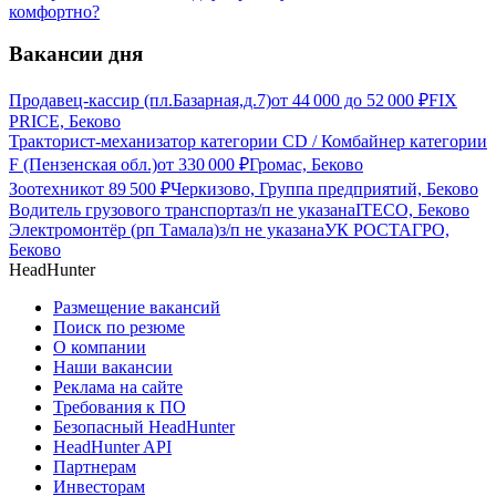
комфортно?
Вакансии дня
Продавец-кассир (пл.Базарная,д.7)
от
44 000
до
52 000
₽
FIX
PRICE, Беково
Тракторист-механизатор категории CD / Комбайнер категории
F (Пензенская обл.)
от
330 000
₽
Громас, Беково
Зоотехник
от
89 500
₽
Черкизово, Группа предприятий, Беково
Водитель грузового транспорта
з/п не указана
ITECO, Беково
Электромонтёр (рп Тамала)
з/п не указана
УК РОСТАГРО,
Беково
HeadHunter
Размещение вакансий
Поиск по резюме
О компании
Наши вакансии
Реклама на сайте
Требования к ПО
Безопасный HeadHunter
HeadHunter API
Партнерам
Инвесторам