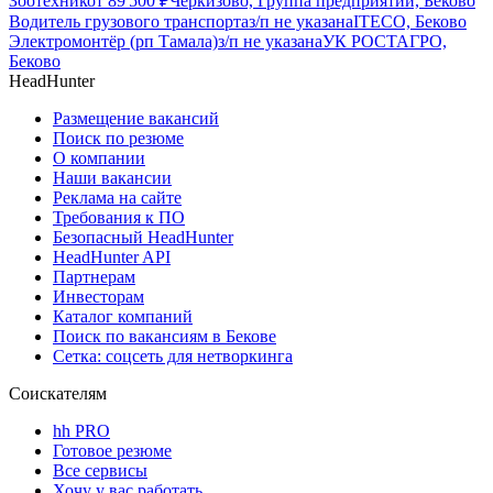
Зоотехник
от
89 500
₽
Черкизово, Группа предприятий, Беково
Водитель грузового транспорта
з/п не указана
ITECO, Беково
Электромонтёр (рп Тамала)
з/п не указана
УК РОСТАГРО,
Беково
HeadHunter
Размещение вакансий
Поиск по резюме
О компании
Наши вакансии
Реклама на сайте
Требования к ПО
Безопасный HeadHunter
HeadHunter API
Партнерам
Инвесторам
Каталог компаний
Поиск по вакансиям в Бекове
Сетка: соцсеть для нетворкинга
Соискателям
hh PRO
Готовое резюме
Все сервисы
Хочу у вас работать