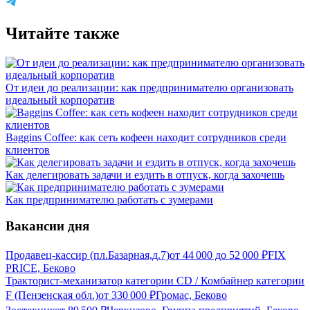
Читайте также
От идеи до реализации: как предпринимателю организовать
идеальный корпоратив
Baggins Coffee: как сеть кофеен находит сотрудников среди
клиентов
Как делегировать задачи и ездить в отпуск, когда захочешь
Как предпринимателю работать с зумерами
Вакансии дня
Продавец-кассир (пл.Базарная,д.7)
от
44 000
до
52 000
₽
FIX
PRICE, Беково
Тракторист-механизатор категории CD / Комбайнер категории
F (Пензенская обл.)
от
330 000
₽
Громас, Беково