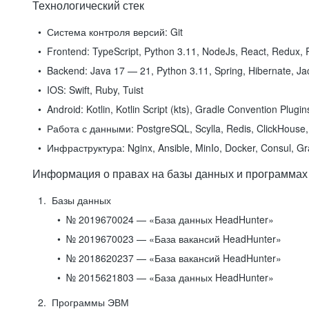
Технологический стек
Система контроля версий:
Git
Frontend:
TypeScript, Python 3.11, NodeJs, React, Redux, R
Backend:
Java 17 — 21, Python 3.11, Spring, Hibernate, Jac
IOS:
Swift, Ruby, Tuist
Android:
Kotlin, Kotlin Script (kts), Gradle Convention Plugi
Работа с данными:
PostgreSQL, Scylla, Redis, ClickHouse, 
Инфраструктура:
Nginx, Ansible, MinIo, Docker, Consul, G
Информация о правах на базы данных и программах
Базы данных
№ 2019670024 — «База данных HeadHunter»
№ 2019670023 — «База вакансий HeadHunter»
№ 2018620237 — «База вакансий HeadHunter»
№ 2015621803 — «База данных HeadHunter»
Программы ЭВМ