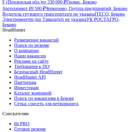
F (Пензенская обл.)
от
330 000
₽
Громас, Беково
Зоотехник
от
89 500
₽
Черкизово, Группа предприятий, Беково
Водитель грузового транспорта
з/п не указана
ITECO, Беково
Электромонтёр (рп Тамала)
з/п не указана
УК РОСТАГРО,
Беково
HeadHunter
Размещение вакансий
Поиск по резюме
О компании
Наши вакансии
Реклама на сайте
Требования к ПО
Безопасный HeadHunter
HeadHunter API
Партнерам
Инвесторам
Каталог компаний
Поиск по вакансиям в Бекове
Сетка: соцсеть для нетворкинга
Соискателям
hh PRO
Готовое резюме