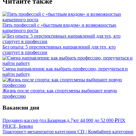
Читайте также
Пять профессий с «быстрым входом» и возможностью
карьерного роста
Без опыта: 5 перспективных направлений для тех, кто
стартует в профессии
Смена направления: как выбрать профессию, переучиться и
найти работу
Жизнь после спорта: как спортсмены выбирают новую
профессию
Вакансии дня
Продавец-кассир (пл.Базарная,д.7)
от
44 000
до
52 000
₽
FIX
PRICE, Беково
Тракторист-механизатор категории CD / Комбайнер категории