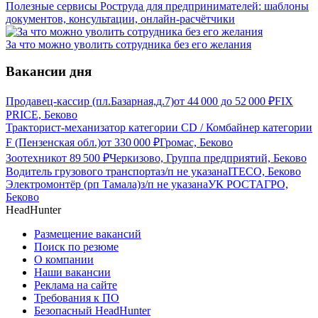
Полезные сервисы Роструда для предпринимателей: шаблоны
документов, консультации, онлайн-расчётчики
За что можно уволить сотрудника без его желания
Вакансии дня
Продавец-кассир (пл.Базарная,д.7)
от
44 000
до
52 000
₽
FIX
PRICE, Беково
Тракторист-механизатор категории CD / Комбайнер категории
F (Пензенская обл.)
от
330 000
₽
Громас, Беково
Зоотехник
от
89 500
₽
Черкизово, Группа предприятий, Беково
Водитель грузового транспорта
з/п не указана
ITECO, Беково
Электромонтёр (рп Тамала)
з/п не указана
УК РОСТАГРО,
Беково
HeadHunter
Размещение вакансий
Поиск по резюме
О компании
Наши вакансии
Реклама на сайте
Требования к ПО
Безопасный HeadHunter