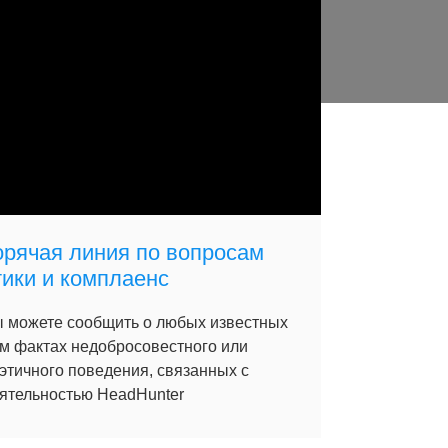
орячая линия по вопросам
тики и комплаенс
 можете сообщить о любых известных
м фактах недобросовестного или
этичного поведения, связанных с
ятельностью HeadHunter