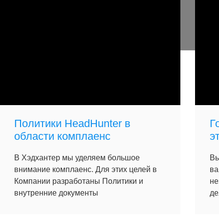
Политики HeadHunter в
Г
области комплаенс
э
В Хэдхантер мы уделяем большое
Вы
внимание комплаенс. Для этих целей в
ва
Компании разработаны Политики и
не
внутренние документы
де