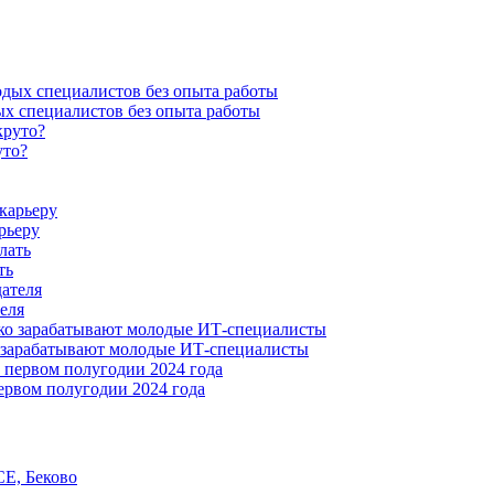
ых специалистов без опыта работы
уто?
рьеру
ть
еля
о зарабатывают молодые ИТ-специалисты
ервом полугодии 2024 года
CE, Беково