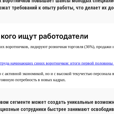
их воротничков повышает шансы молодых специалис
ржат требований к опыту работы, что делает их д
 кого ищут работодатели
 воротничков, лидируют розничная торговля (36%), продажи и 
 с активной экономикой, но и с высокой текучестью персонала в
стоянную потребность в новых кадрах.
овом сегменте может создать уникальные возможн
циозные сотрудники быстрее занимают освободив