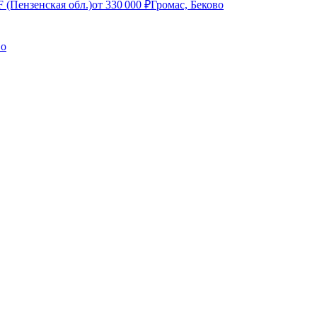
 (Пензенская обл.)
от
330 000
₽
Громас, Беково
во