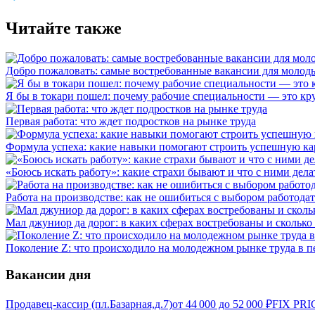
Читайте также
Добро пожаловать: самые востребованные вакансии для молод
Я бы в токари пошел: почему рабочие специальности — это кр
Первая работа: что ждет подростков на рынке труда
Формула успеха: какие навыки помогают строить успешную ка
«Боюсь искать работу»: какие страхи бывают и что с ними дела
Работа на производстве: как не ошибиться с выбором работодат
Мал джуниор да дорог: в каких сферах востребованы и скольк
Поколение Z: что происходило на молодежном рынке труда в п
Вакансии дня
Продавец-кассир (пл.Базарная,д.7)
от
44 000
до
52 000
₽
FIX PRI