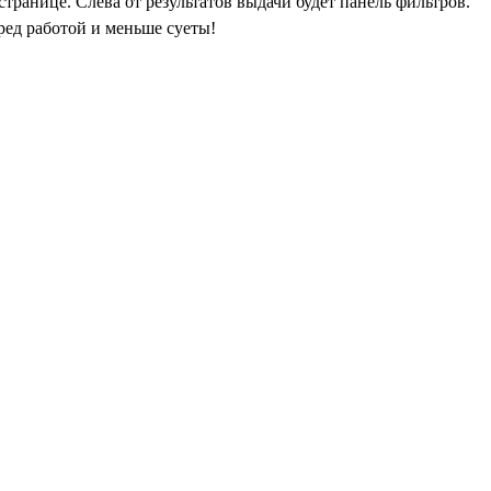
транице. Слева от результатов выдачи будет панель фильтров.
ред работой и меньше суеты!