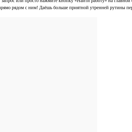
 запрос или просто нажмите кнопку «Найти работу» на главной с
прямо рядом с ним! Даёшь больше приятной утренней рутины пе