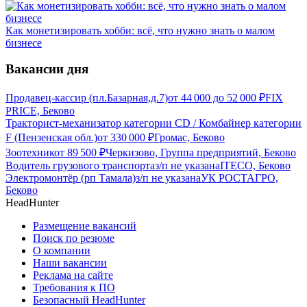
Как монетизировать хобби: всё, что нужно знать о малом
бизнесе
Вакансии дня
Продавец-кассир (пл.Базарная,д.7)
от
44 000
до
52 000
₽
FIX
PRICE, Беково
Тракторист-механизатор категории CD / Комбайнер категории
F (Пензенская обл.)
от
330 000
₽
Громас, Беково
Зоотехник
от
89 500
₽
Черкизово, Группа предприятий, Беково
Водитель грузового транспорта
з/п не указана
ITECO, Беково
Электромонтёр (рп Тамала)
з/п не указана
УК РОСТАГРО,
Беково
HeadHunter
Размещение вакансий
Поиск по резюме
О компании
Наши вакансии
Реклама на сайте
Требования к ПО
Безопасный HeadHunter