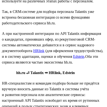
используете на различных этапах работы с персоналом.
Так, в CRM-системе для подбора персонала Talantix уже
встроена бесшовная интеграция со всеми функциями
работодательского сервиса hh.ru.
А при настроенной интеграции по API Talantix информация
о кандидатах, принявших офер, из рекрутинговой CRM-
системы автоматически добавится и в сервис кадрового
документооборота
HRlink
(для оформления трудоустройства),
и в систему адаптации, оценки и обучения
Edstein
.Оба эти
сервиса являются частью экосистемы hh.ru.
hh.ru ⥄ Talantix ⇒ HRlink, Edstein
HR-специалистам и командам подбора больше не придётся
вручную вносить данные из Talantix в системы учёта
и развития персонала или аналитические сервисы:
настроенный API Talantix освободит их время от рутинных
операций в пользу стратегических задач и ключевых