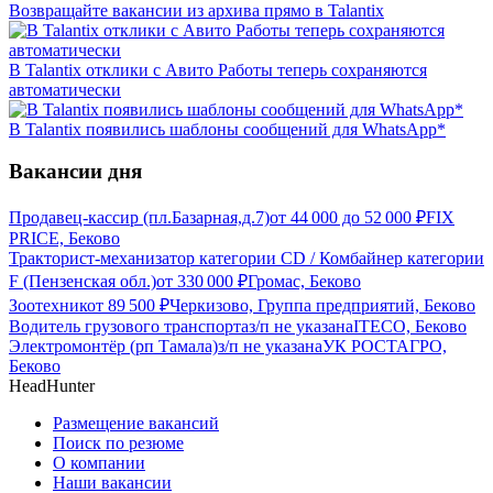
Возвращайте вакансии из архива прямо в Talantix
В Talantix отклики с Авито Работы теперь сохраняются
автоматически
В Talantix появились шаблоны сообщений для WhatsApp*
Вакансии дня
Продавец-кассир (пл.Базарная,д.7)
от
44 000
до
52 000
₽
FIX
PRICE, Беково
Тракторист-механизатор категории CD / Комбайнер категории
F (Пензенская обл.)
от
330 000
₽
Громас, Беково
Зоотехник
от
89 500
₽
Черкизово, Группа предприятий, Беково
Водитель грузового транспорта
з/п не указана
ITECO, Беково
Электромонтёр (рп Тамала)
з/п не указана
УК РОСТАГРО,
Беково
HeadHunter
Размещение вакансий
Поиск по резюме
О компании
Наши вакансии