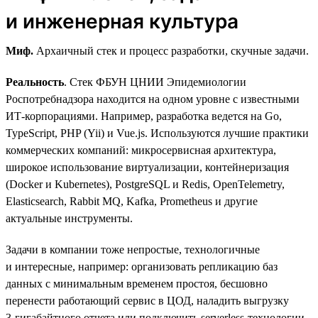
и инженерная культура
Миф.
Архаичный стек и процесс разработки, скучные задачи.
Реальность
. Стек ФБУН ЦНИИ Эпидемиологии
Роспотребнадзора находится на одном уровне с известными
ИТ-корпорациями. Например, разработка ведется на Go,
TypeScript, PHP (Yii) и Vue.js. Используются лучшие практики
коммерческих компаний: микросервисная архитектура,
широкое использование виртуализации, контейнеризация
(Docker и Kubernetes), PostgreSQL и Redis, OpenTelemetry,
Elasticsearch, Rabbit MQ, Kafka, Prometheus и другие
актуальные инструменты.
Задачи в компании тоже непростые, технологичные
и интересные, например: организовать репликацию баз
данных с минимальным временем простоя, бесшовно
перенести работающий сервис в ЦОД, наладить выгрузку
3‑гигабайтного отчета или подключить serverless-технологии.