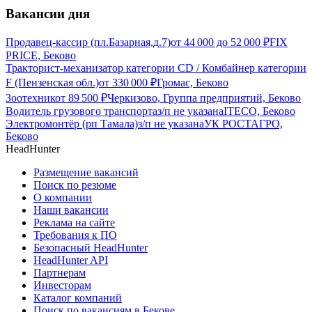
Вакансии дня
Продавец-кассир (пл.Базарная,д.7)
от
44 000
до
52 000
₽
FIX
PRICE, Беково
Тракторист-механизатор категории CD / Комбайнер категории
F (Пензенская обл.)
от
330 000
₽
Громас, Беково
Зоотехник
от
89 500
₽
Черкизово, Группа предприятий, Беково
Водитель грузового транспорта
з/п не указана
ITECO, Беково
Электромонтёр (рп Тамала)
з/п не указана
УК РОСТАГРО,
Беково
HeadHunter
Размещение вакансий
Поиск по резюме
О компании
Наши вакансии
Реклама на сайте
Требования к ПО
Безопасный HeadHunter
HeadHunter API
Партнерам
Инвесторам
Каталог компаний
Поиск по вакансиям в Бекове