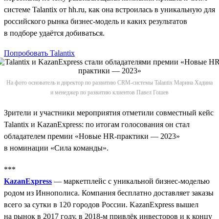
системе Talantix от hh.ru, как она встроилась в уникальную для
российского рынка бизнес-модель и каких результатов
в подборе удаётся добиваться.
Попробовать Talantix
На фото основатель и директор по развитию CRM-системы Talantix Марина Хадина
и менеджер по развитию клиентов Павел Гошев
Зрители и участники мероприятия отметили совместный кейс
Talantix и KazanExpress: по итогам голосования он стал
обладателем премии «Новые HR-практики — 2023»
в номинации «Сила команды».
***
KazanExpress
— маркетплейс с уникальной бизнес-моделью
родом из Иннополиса. Компания бесплатно доставляет заказы
всего за сутки в 120 городов России. KazanExpress вышел
на рынок в 2017 году, в 2018‑м привлёк инвесторов и к концу