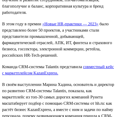
благополучие и баланс, корпоративная культура и бренд
работодателя.
В этом году в премии
«Новые HR-практики — 2023»
было
представлено более 50 проектов, а участниками стали
представители промышленной, добывающей,
фармацевтической отраслей, АПК, ИТ, финтеха и страхового
бизнеса, госсектора, электронной коммерции, ретейла,
российских HR-Tech-решений.
Команда CRM-системы Talantix представила
совместный кейс
с маркетплейсом KazanExpress
.
В своём выступлении Марина Хадина, основатель и директор
по развитию CRM-системы Talantix, показала, как
маркетплейс из топ-30 самых дорогих компаний Рунета
масштабирует подбор c помощью CRM-системы от hh.ru: как
растёт бизнес KazanExpress, а вместе с ним и задачи по найму
персонала, почему развивающаяся компания пришла к CRM-