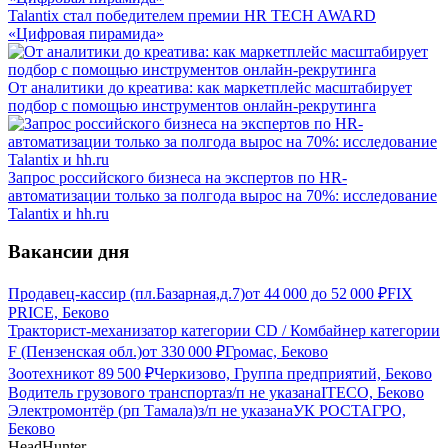
Talantix cтал победителем премии HR TECH AWARD
«Цифровая пирамида»
От аналитики до креатива: как маркетплейс масштабирует
подбор с помощью инструментов онлайн-рекрутинга
Запрос российского бизнеса на экспертов по HR-
автоматизации только за полгода вырос на 70%: исследование
Talantix и hh.ru
Вакансии дня
Продавец-кассир (пл.Базарная,д.7)
от
44 000
до
52 000
₽
FIX
PRICE, Беково
Тракторист-механизатор категории CD / Комбайнер категории
F (Пензенская обл.)
от
330 000
₽
Громас, Беково
Зоотехник
от
89 500
₽
Черкизово, Группа предприятий, Беково
Водитель грузового транспорта
з/п не указана
ITECO, Беково
Электромонтёр (рп Тамала)
з/п не указана
УК РОСТАГРО,
Беково
HeadHunter