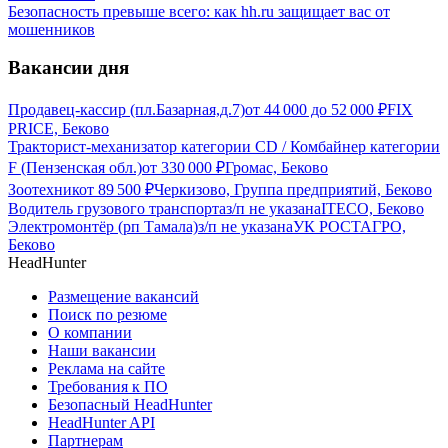
Безопасность превыше всего: как hh.ru защищает вас от
мошенников
Вакансии дня
Продавец-кассир (пл.Базарная,д.7)
от
44 000
до
52 000
₽
FIX
PRICE, Беково
Тракторист-механизатор категории CD / Комбайнер категории
F (Пензенская обл.)
от
330 000
₽
Громас, Беково
Зоотехник
от
89 500
₽
Черкизово, Группа предприятий, Беково
Водитель грузового транспорта
з/п не указана
ITECO, Беково
Электромонтёр (рп Тамала)
з/п не указана
УК РОСТАГРО,
Беково
HeadHunter
Размещение вакансий
Поиск по резюме
О компании
Наши вакансии
Реклама на сайте
Требования к ПО
Безопасный HeadHunter
HeadHunter API
Партнерам