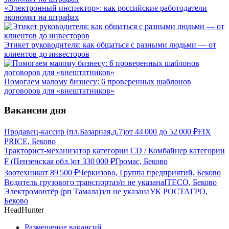
«Электронный инспектор»: как российские работодатели
экономят на штрафах
Этикет руководителя: как общаться с разными людьми — от
клиентов до инвесторов
Помогаем малому бизнесу: 6 проверенных шаблонов
договоров для «внештатников»
Вакансии дня
Продавец-кассир (пл.Базарная,д.7)
от
44 000
до
52 000
₽
FIX
PRICE, Беково
Тракторист-механизатор категории CD / Комбайнер категории
F (Пензенская обл.)
от
330 000
₽
Громас, Беково
Зоотехник
от
89 500
₽
Черкизово, Группа предприятий, Беково
Водитель грузового транспорта
з/п не указана
ITECO, Беково
Электромонтёр (рп Тамала)
з/п не указана
УК РОСТАГРО,
Беково
HeadHunter
Размещение вакансий