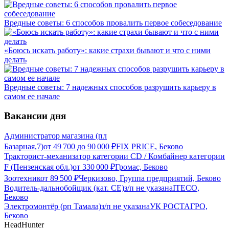
Вредные советы: 6 способов провалить первое собеседование
«Боюсь искать работу»: какие страхи бывают и что с ними
делать
Вредные советы: 7 надежных способов разрушить карьеру в
самом ее начале
Вакансии дня
Администратор магазина (пл
Базарная,7)
от
49 700
до
90 000
₽
FIX PRICE, Беково
Тракторист-механизатор категории CD / Комбайнер категории
F (Пензенская обл.)
от
330 000
₽
Громас, Беково
Зоотехник
от
89 500
₽
Черкизово, Группа предприятий, Беково
Водитель-дальнобойщик (кат. CE)
з/п не указана
ITECO,
Беково
Электромонтёр (рп Тамала)
з/п не указана
УК РОСТАГРО,
Беково
HeadHunter