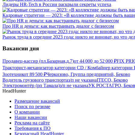
Лидеры HR-Tech в России раскрыли секреты успеха
Кадровые стратегии — 2023: «В коллективе должны быть ваши
Про HR и деньги: как выстраивать диалог с бизнесом
Рынок труда в середине 2023 года: никто не виноват, но что де
Вакансии дня
Продавец-кассир (пл.Базарная,д.7)
от
44 000
до
52 000
₽
FIX PRI
Тракторист-механизатор категории CD / Комбайнер категории F
Зоотехник
от
89 500
₽
Черкизово, Группа предприятий, Беково
Водитель грузового транспорта
з/п не указана
ITECO, Беково
Электромонтёр (рп Тамала)
з/п не указана
УК РОСТАГРО, Беко
HeadHunter
Размещение вакансий
Поиск по резюме
О компании
Наши вакансии
Реклама на сайте
Требования к ПО
Безопасный HeadHunter