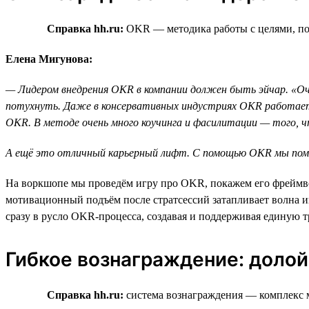
Справка hh.ru:
OKR — методика работы с целями, пом
Елена Мигунова:
— Лидером внедрения OKR в компании должен быть эйчар. «Оча
потухнуть. Даже в консервативных индустриях OKR работает 
ОKR. В методе очень много коучинга и фасилитации — того, 
А ещё это отличный карьерный лифт. С помощью OKR мы помога
На воркшопе мы проведём игру про OKR, покажем его фреймво
мотивационный подъём после стратсессий затапливает волна и
сразу в русло OKR-процесса, создавая и поддерживая единую т
Гибкое вознаграждение: долой
Справка hh.ru:
система вознаграждения — комплекс 