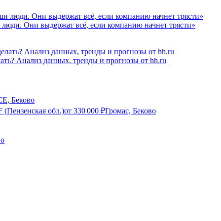
 люди. Они выдержат всё, если компанию начнет трясти»
лать? Анализ данных, тренды и прогнозы от hh.ru
CE, Беково
 (Пензенская обл.)
от
330 000
₽
Громас, Беково
во