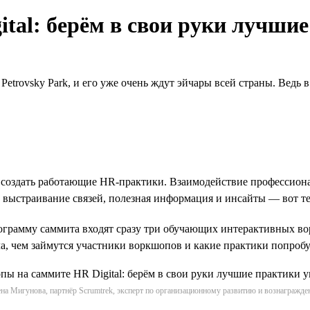
tal: берём в свои руки лучши
Petrovsky Park, и его уже очень ждут эйчары всей страны. Ведь 
оздать работающие НR-практики. Взаимодействие профессионало
 выстраивание связей, полезная информация и инсайты — вот те
рограмму саммита входят сразу три обучающих интерактивных в
ала, чем займутся участники воркшопов и какие практики попробу
на Мигунова, партнёр Scrumtrek, эксперт по организационному развитию и вознагражд