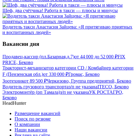
Шеф, два счётчика! Работа в такси — плюсы и минусы
Водитель такси Анастасия Зайцева: «Я притягиваю приятных
и воспитанных людей»
Вакансии дня
Продавец-кассир (пл.Базарная,д.7)
от
44 000
до
52 000
₽
FIX
PRICE, Беково
Тракторист-механизатор категории CD / Комбайнер категории
F (Пензенская обл.)
от
330 000
₽
Громас, Беково
Зоотехник
от
89 500
₽
Черкизово, Группа предприятий, Беково
Водитель грузового транспорта
з/п не указана
ITECO, Беково
Электромонтёр (рп Тамала)
з/п не указана
УК РОСТАГРО,
Беково
HeadHunter
Размещение вакансий
Поиск по резюме
О компании
Наши вакансии
Реклама на сайте