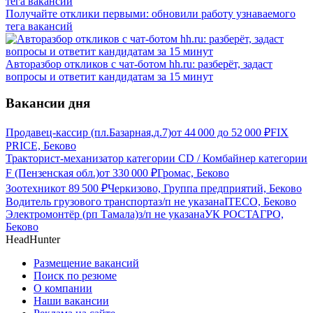
Получайте отклики первыми: обновили работу узнаваемого
тега вакансий
Авторазбор откликов с чат-ботом hh.ru: разберёт, задаст
вопросы и ответит кандидатам за 15 минут
Вакансии дня
Продавец-кассир (пл.Базарная,д.7)
от
44 000
до
52 000
₽
FIX
PRICE, Беково
Тракторист-механизатор категории CD / Комбайнер категории
F (Пензенская обл.)
от
330 000
₽
Громас, Беково
Зоотехник
от
89 500
₽
Черкизово, Группа предприятий, Беково
Водитель грузового транспорта
з/п не указана
ITECO, Беково
Электромонтёр (рп Тамала)
з/п не указана
УК РОСТАГРО,
Беково
HeadHunter
Размещение вакансий
Поиск по резюме
О компании
Наши вакансии