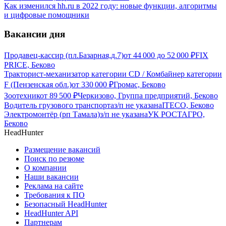
Как изменился hh.ru в 2022 году: новые функции, алгоритмы
и цифровые помощники
Вакансии дня
Продавец-кассир (пл.Базарная,д.7)
от
44 000
до
52 000
₽
FIX
PRICE, Беково
Тракторист-механизатор категории CD / Комбайнер категории
F (Пензенская обл.)
от
330 000
₽
Громас, Беково
Зоотехник
от
89 500
₽
Черкизово, Группа предприятий, Беково
Водитель грузового транспорта
з/п не указана
ITECO, Беково
Электромонтёр (рп Тамала)
з/п не указана
УК РОСТАГРО,
Беково
HeadHunter
Размещение вакансий
Поиск по резюме
О компании
Наши вакансии
Реклама на сайте
Требования к ПО
Безопасный HeadHunter
HeadHunter API
Партнерам