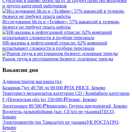
Субсидии в найме: обзор льгот за трудоустройство молодёжи
и других категорий работников
Исследование hh.ru и «Телфин»: 57% вакансий в телеком-
бизнесе не требуют опыта работы
HR-вызовы в нефтегазовой отрасли: 62% компаний
испытывают сложности в подборе персонала
Рынок труда в ресторанном бизнесе: основные тренды
Вакансии дня
Администратор магазина (пл
Базарная,7)
от
49 700
до
90 000
₽
FIX PRICE, Беково
Тракторист-механизатор категории CD / Комбайнер категории
F (Пензенская обл.)
от
330 000
₽
Громас, Беково
Зоотехник
от
89 500
₽
Черкизово, Группа предприятий, Беково
Водитель-дальнобойщик (кат. CE)
з/п не указана
ITECO,
Беково
Электромонтёр (рп Тамала)
з/п не указана
УК РОСТАГРО,
Беково