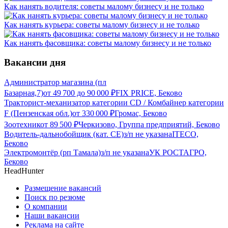
Как нанять водителя: советы малому бизнесу и не только
Как нанять курьера: советы малому бизнесу и не только
Как нанять фасовщика: советы малому бизнесу и не только
Вакансии дня
Администратор магазина (пл
Базарная,7)
от
49 700
до
90 000
₽
FIX PRICE, Беково
Тракторист-механизатор категории CD / Комбайнер категории
F (Пензенская обл.)
от
330 000
₽
Громас, Беково
Зоотехник
от
89 500
₽
Черкизово, Группа предприятий, Беково
Водитель-дальнобойщик (кат. CE)
з/п не указана
ITECO,
Беково
Электромонтёр (рп Тамала)
з/п не указана
УК РОСТАГРО,
Беково
HeadHunter
Размещение вакансий
Поиск по резюме
О компании
Наши вакансии
Реклама на сайте