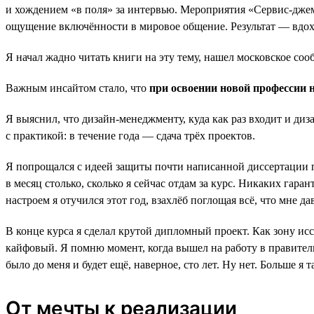
и хождением «в поля» за интервью. Мероприятия «Сервис-джема
ощущение включённости в мировое общение. Результат — вдохнов
Я начал жадно читать книги на эту тему, нашел московское соо
Важным инсайтом стало, что
при освоении новой профессии 
Я выяснил, что дизайн-менеджменту, куда как раз входит и ди
с практикой: в течение года — сдача трёх проектов.
Я попрощался с идеей защиты почти написанной диссертации по 
в месяц столько, сколько я сейчас отдам за курс. Никаких гара
настроем я отучился этот год, взахлёб поглощая всё, что мне да
В конце курса я сделал крутой дипломный проект. Как зону и
кайфовый. Я помню момент, когда вышел на работу в правительс
было до меня и будет ещё, наверное, сто лет. Ну нет. Больше я 
От мечты к реализации