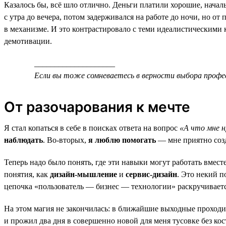
Казалось бы, всё шло отлично. Деньги платили хорошие, началь
с утра до вечера, потом задерживался на работе до ночи, но от
в механизме. И это контрастировало с теми идеалистическими ка
демотивации.
____________________
Если вы тоже сомневаетесь в верности выбора профе
От разочарования к мечте
Я стал копаться в себе в поисках ответа на вопрос
«А что мне н
наблюдать
. Во-вторых,
я люблю помогать
— мне приятно созда
Теперь надо было понять, где эти навыки могут работать вмест
понятия, как
дизайн-мышление
и
сервис-дизайн
. Это некий п
цепочка «пользователь — бизнес — технологии» раскручивается
На этом магия не закончилась: в ближайшие выходные проходи
и прожил два дня в совершенно новой для меня тусовке без к