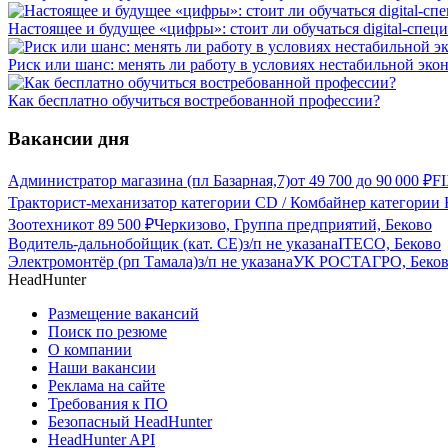
Настоящее и будущее «цифры»: стоит ли обучаться digital-спец
Риск или шанс: менять ли работу в условиях нестабильной эко
Как бесплатно обучиться востребованной профессии?
Вакансии дня
Администратор магазина (пл Базарная,7)
от
49 700
до
90 000
₽
FI
Тракторист-механизатор категории CD / Комбайнер категории F
Зоотехник
от
89 500
₽
Черкизово, Группа предприятий, Беково
Водитель-дальнобойщик (кат. CE)
з/п не указана
ITECO, Беково
Электромонтёр (рп Тамала)
з/п не указана
УК РОСТАГРО, Беко
HeadHunter
Размещение вакансий
Поиск по резюме
О компании
Наши вакансии
Реклама на сайте
Требования к ПО
Безопасный HeadHunter
HeadHunter API