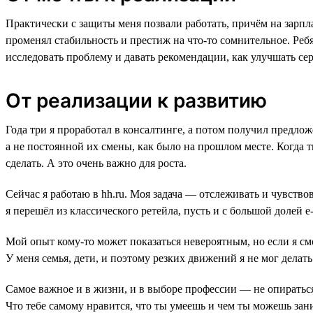
Практически с защиты меня позвали работать, причём на зарпла
променял стабильность и престиж на что-то сомнительное. Ребя
исследовать проблему и давать рекомендации, как улучшать се
От реализации к развитию
Года три я проработал в консалтинге, а потом получил предло
а не постоянной их смены, как было на прошлом месте. Когда т
сделать. А это очень важно для роста.
Сейчас я работаю в hh.ru. Моя задача — отслеживать и чувствов
я перешёл из классического ретейла, пусть и с большой долей
Мой опыт кому-то может показаться невероятным, но если я смо
У меня семья, дети, и поэтому резких движений я не мог делать 
Самое важное и в жизни, и в выборе профессии — не опираться
Что тебе самому нравится, что ты умеешь и чем ты можешь зан