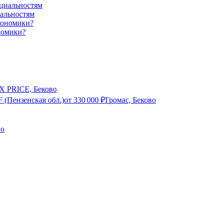
иальностям
номики?
X PRICE, Беково
 (Пензенская обл.)
от
330 000
₽
Громас, Беково
во