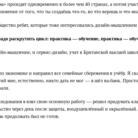
» проходят одновременно в более чем 40 странах, а потом участ
ение от того, что ты создаёшь что-то, во что веришь и что мож
бщество ребят, которые тоже интересовались дизайн-мышлением и
надо раскрутить цикл: практика — обучение, практика — обу
зайн-мышление, и сервис-дизайн, учат в Британской высшей школ
экономике и направил все семейные сбережения в учёбу. Я сказа
нтий мне, естественно, никто дать не мог — я шёл ва-банк. Прост
вали.
сследования я взял свою основную работу — решил придумать кл
тво через день после защиты, воодушевлённый и окрылённый. Огл
так продолжать был не готов.