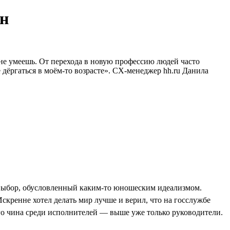
йн
е не умеешь. От перехода в новую профессию людей часто
е дёргаться в моём-то возрасте». CX-менеджер hh.ru Данила
й выбор, обусловленный каким-то юношеским идеализмом.
кренне хотел делать мир лучше и верил, что на госслужбе
го чина среди исполнителей — выше уже только руководители.