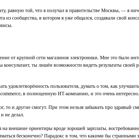
ту, равную той, что я получал в правительстве Москвы, — я нич
та из сообщества, в котором я уже общался, создавали свой кон
рвисы.
жение от крупной сети магазинов электроники. Мне это было инт
ы консультант, ты лишён возможности видеть результаты своей р
ать удовлетворённость пользователя, думать о том, как улучшить
 e-commerce, в полноценную ИТ-компанию, и это очень интересно
г, то и другие смогут. При этом нельзя забывать про здравый см
и не делал.
 на внешние ориентиры вроде хорошей зарплаты, востребованнос
иматься бесконечно? Парадокс в том, что какими бы странными 