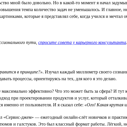
ство мной было довольно. Но в какой-то момент я начал задумыв
 повышения темпа количество задач не уменьшалось. И главное, н
ртинками, которые я представлял себе, когда учился и мечтал об
ссионального пути,
спросите совета у карьерного консультанта
равится в принципе?»
. Изучал каждый миллиметр своего сознани
вать процессы, ориентируясь на тех, для кого я это делаю.
е максимально эффективно? Что это может быть за сфера? И тут 
одход при проектировании продуктов и услуг, который отталкивае
 именно от пользователя. И я сказал себе:
«Ого! Какая крутая 
л «Сервис-джем» — ежегодный онлайн-слёт новичков и практиков
остюмов и галстуков. Это был классный формат работы. Лёгкий