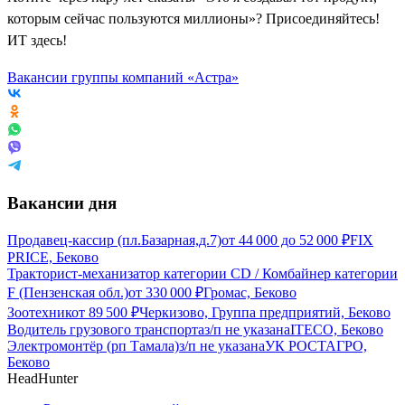
которым сейчас пользуются миллионы»? Присоединяйтесь!
ИТ здесь!
Вакансии группы компаний «Астра»
Вакансии дня
Продавец-кассир (пл.Базарная,д.7)
от
44 000
до
52 000
₽
FIX
PRICE, Беково
Тракторист-механизатор категории CD / Комбайнер категории
F (Пензенская обл.)
от
330 000
₽
Громас, Беково
Зоотехник
от
89 500
₽
Черкизово, Группа предприятий, Беково
Водитель грузового транспорта
з/п не указана
ITECO, Беково
Электромонтёр (рп Тамала)
з/п не указана
УК РОСТАГРО,
Беково
HeadHunter