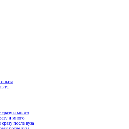
опыта
разу и много
разу после вуза