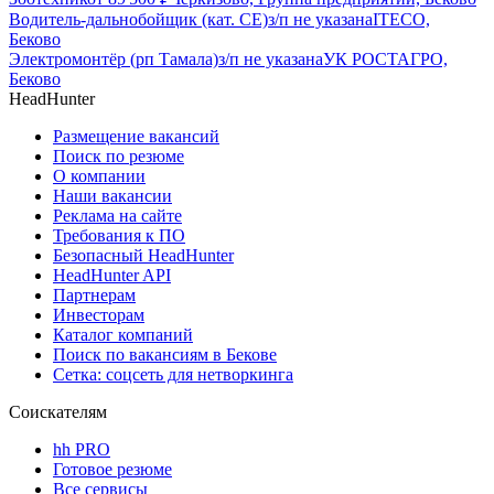
Водитель-дальнобойщик (кат. CE)
з/п не указана
ITECO,
Беково
Электромонтёр (рп Тамала)
з/п не указана
УК РОСТАГРО,
Беково
HeadHunter
Размещение вакансий
Поиск по резюме
О компании
Наши вакансии
Реклама на сайте
Требования к ПО
Безопасный HeadHunter
HeadHunter API
Партнерам
Инвесторам
Каталог компаний
Поиск по вакансиям в Бекове
Сетка: соцсеть для нетворкинга
Соискателям
hh PRO
Готовое резюме
Все сервисы