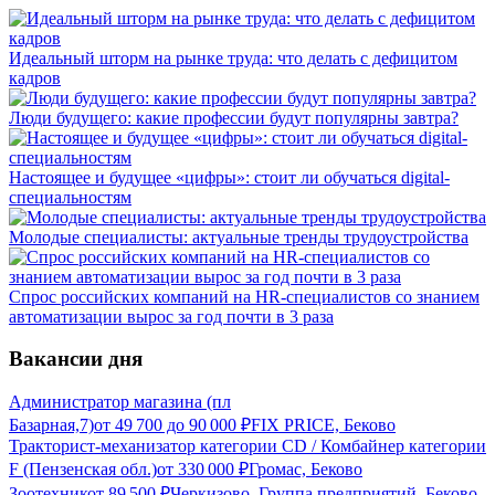
Идеальный шторм на рынке труда: что делать с дефицитом
кадров
Люди будущего: какие профессии будут популярны завтра?
Настоящее и будущее «цифры»: стоит ли обучаться digital-
специальностям
Молодые специалисты: актуальные тренды трудоустройства
Спрос российских компаний на HR-специалистов со знанием
автоматизации вырос за год почти в 3 раза
Вакансии дня
Администратор магазина (пл
Базарная,7)
от
49 700
до
90 000
₽
FIX PRICE, Беково
Тракторист-механизатор категории CD / Комбайнер категории
F (Пензенская обл.)
от
330 000
₽
Громас, Беково
Зоотехник
от
89 500
₽
Черкизово, Группа предприятий, Беково