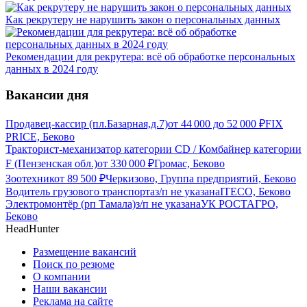
Как рекрутеру не нарушить закон о персональных данных
Рекомендации для рекрутера: всё об обработке персональных
данных в 2024 году
Вакансии дня
Продавец-кассир (пл.Базарная,д.7)
от
44 000
до
52 000
₽
FIX
PRICE, Беково
Тракторист-механизатор категории CD / Комбайнер категории
F (Пензенская обл.)
от
330 000
₽
Громас, Беково
Зоотехник
от
89 500
₽
Черкизово, Группа предприятий, Беково
Водитель грузового транспорта
з/п не указана
ITECO, Беково
Электромонтёр (рп Тамала)
з/п не указана
УК РОСТАГРО,
Беково
HeadHunter
Размещение вакансий
Поиск по резюме
О компании
Наши вакансии
Реклама на сайте