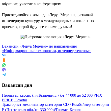
обучение, участие в конференциях.
Присоединяйся к команде «Леруа Мерлен», развивай
инженерную культуру в международных и локальных
проектах, строй будущее своими руками!
Вакансии «Леруа Мерлен» по направлению
«Информационные технологии, интернет, телеком»
Вакансии дня
Продавец-кассир (пл.Базарная,д.7)
от
44 000
до
52 000
₽
FIX
PRICE, Беково
Тракторист-механизатор категории CD / Комбайнер категории
F (Пензенская обл.)
от
330 000
₽
Громас, Беково