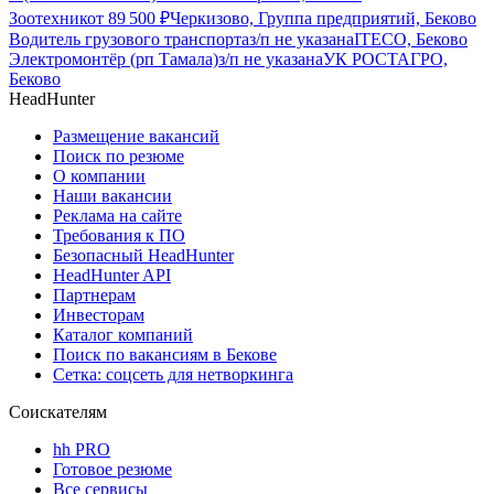
Зоотехник
от
89 500
₽
Черкизово, Группа предприятий, Беково
Водитель грузового транспорта
з/п не указана
ITECO, Беково
Электромонтёр (рп Тамала)
з/п не указана
УК РОСТАГРО,
Беково
HeadHunter
Размещение вакансий
Поиск по резюме
О компании
Наши вакансии
Реклама на сайте
Требования к ПО
Безопасный HeadHunter
HeadHunter API
Партнерам
Инвесторам
Каталог компаний
Поиск по вакансиям в Бекове
Сетка: соцсеть для нетворкинга
Соискателям
hh PRO
Готовое резюме
Все сервисы