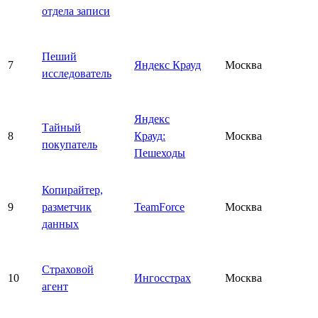
отдела записи
Пеший
7
Яндекс Крауд
Москва
исследователь
Яндекс
Тайный
8
Крауд:
Москва
покупатель
Пешеходы
Копирайтер,
9
разметчик
TeamForce
Москва
данных
Страховой
10
Ингосстрах
Москва
агент