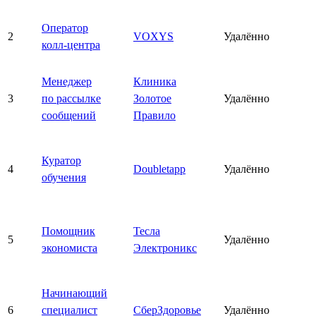
Оператор
2
VOXYS
Удалённо
колл-центра
Менеджер
Клиника
3
по рассылке
Золотое
Удалённо
сообщений
Правило
Куратор
4
Doubletapp
Удалённо
обучения
Помощник
Тесла
5
Удалённо
экономиста
Электроникс
Начинающий
6
специалист
СберЗдоровье
Удалённо