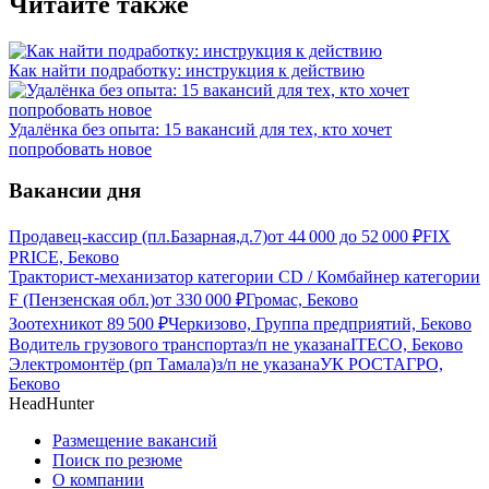
Читайте также
Как найти подработку: инструкция к действию
Удалёнка без опыта: 15 вакансий для тех, кто хочет
попробовать новое
Вакансии дня
Продавец-кассир (пл.Базарная,д.7)
от
44 000
до
52 000
₽
FIX
PRICE, Беково
Тракторист-механизатор категории CD / Комбайнер категории
F (Пензенская обл.)
от
330 000
₽
Громас, Беково
Зоотехник
от
89 500
₽
Черкизово, Группа предприятий, Беково
Водитель грузового транспорта
з/п не указана
ITECO, Беково
Электромонтёр (рп Тамала)
з/п не указана
УК РОСТАГРО,
Беково
HeadHunter
Размещение вакансий
Поиск по резюме
О компании