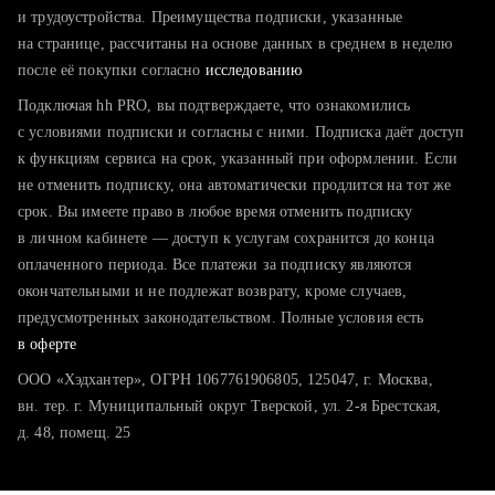
тратите много времени на поиск и вручную поднимаете
и трудоустройства. Преимущества подписки, указанные
резюме
на странице, рассчитаны на основе данных в среднем в неделю
после её покупки согласно
хотите сравнить себя с конкурентами и оценить шансы
исследованию
Подключая hh PRO, вы подтверждаете, что ознакомились
с условиями подписки и согласны с ними. Подписка даёт доступ
к функциям сервиса на срок, указанный при оформлении. Если
не отменить подписку, она автоматически продлится на тот же
срок. Вы имеете право в любое время отменить подписку
в личном кабинете — доступ к услугам сохранится до конца
оплаченного периода. Все платежи за подписку являются
окончательными и не подлежат возврату, кроме случаев,
предусмотренных законодательством. Полные условия есть
в оферте
ООО «Хэдхантер», ОГРН 1067761906805, 125047, г. Москва,
вн. тер. г. Муниципальный округ Тверской, ул. 2-я Брестская,
д. 48, помещ. 25